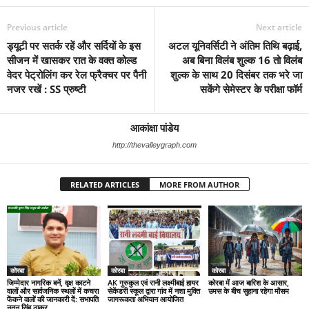
Previous article
Next article
ड्यूटी पर सतर्क रहें और सर्दियों के इस
अटल यूनिवर्सिटी ने अंतिम तिथि बढ़ाई,
सीजन में खासकर रात के वक्त कोल्ड
अब बिना विलंब शुल्क 16 तो विलंब
वेदर पेट्रोलिंग कर रेल फ्रैक्चर पर पैनी
शुल्क के साथ 20 दिसंबर तक भरे जा
नजर रखें : SS प्रुष्टी
सकेंगे सेमेस्टर के परीक्षा फॉर्म
आकांक्षा पांडेय
http://thevalleygraph.com
RELATED ARTICLES
MORE FROM AUTHOR
कोरबा
कोरबा
कोरबा
जिम्मेदार नागरिक बनें, वृक्ष काटने
AK गुरुकुल एवं रानी लक्ष्मीबाई हायर
कोरबा में आज बारिश के आसार,
वालों और सार्वजनिक स्थलों में कचरा
सेकेंडरी स्कूल द्वारा गांव में नशा मुक्ति
उमस के बीच सुहाना रहेगा मौसम
फेंकने वालों की जानकारी दें: सभापति
जागरूकता अभियान आयोजित
नूतन सिंह ठाकुर