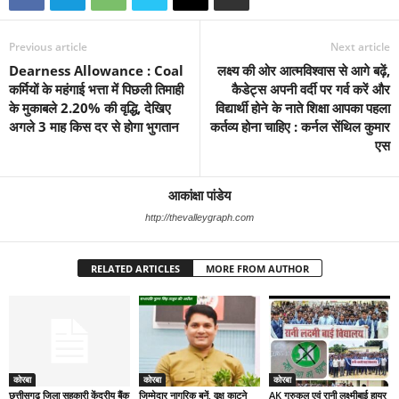
Previous article
Next article
Dearness Allowance : Coal
लक्ष्य की ओर आत्मविश्वास से आगे बढ़ें,
कर्मियों के महंगाई भत्ता में पिछली तिमाही
कैडेट्स अपनी वर्दी पर गर्व करें और
के मुकाबले 2.20% की वृद्धि, देखिए
विद्यार्थी होने के नाते शिक्षा आपका पहला
अगले 3 माह किस दर से होगा भुगतान
कर्तव्य होना चाहिए : कर्नल सेंथिल कुमार
एस
आकांक्षा पांडेय
http://thevalleygraph.com
RELATED ARTICLES
MORE FROM AUTHOR
कोरबा
कोरबा
कोरबा
छत्तीसगढ़ जिला सहकारी केंद्रीय बैंक
जिम्मेदार नागरिक बनें, वृक्ष काटने
AK गुरुकुल एवं रानी लक्ष्मीबाई हायर