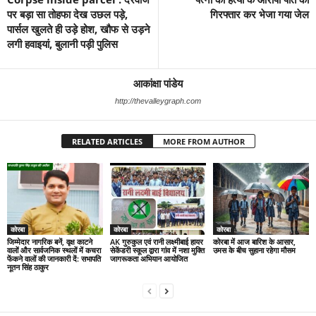
पर बड़ा सा तोहफा देख उछल पड़े,
गिरफ्तार कर भेजा गया जेल
पार्सल खुलते ही उड़े होश, खौफ से उड़ने
लगी हवाइयां, बुलानी पड़ी पुलिस
आकांक्षा पांडेय
http://thevalleygraph.com
RELATED ARTICLES
MORE FROM AUTHOR
कोरबा
कोरबा
कोरबा
जिम्मेदार नागरिक बनें, वृक्ष काटने
AK गुरुकुल एवं रानी लक्ष्मीबाई हायर
कोरबा में आज बारिश के आसार,
वालों और सार्वजनिक स्थलों में कचरा
सेकेंडरी स्कूल द्वारा गांव में नशा मुक्ति
उमस के बीच सुहाना रहेगा मौसम
फेंकने वालों की जानकारी दें: सभापति
जागरूकता अभियान आयोजित
नूतन सिंह ठाकुर