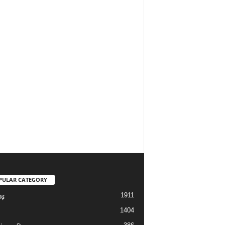
PULAR CATEGORY
1911
गढ़
1404