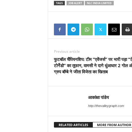
TAGS
JOB ALERT
NLC INDIA LIMITED
Previous article
फुटबॉल चैंपियनशिप: टीम “एवेंजर्स” पर भारी पड़ा “
टोर्नेडो” का तूफान, वामसी ने दागे धुंआधार 2 गोल 
ग्रुप बॉम्बे ने जीता विजेता का खिताब
आकांक्षा पांडेय
http://thevalleygraph.com
RELATED ARTICLES
MORE FROM AUTHOR