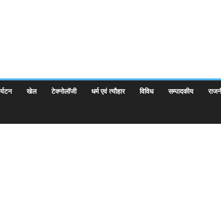
र्यटन
खेल
टेक्नोलॉजी
धर्म एवं त्यौहार
विविध
सम्पादकीय
राजन