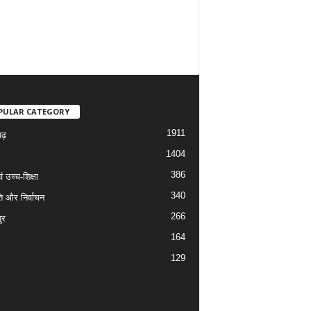
PULAR CATEGORY
1911
गढ़
1404
386
वं उच्च-शिक्षा
340
ि और निर्वाचन
266
ुर
164
129