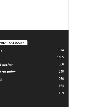
PULAR CATEGORY
1914
गढ़
1405
386
वं उच्च-शिक्षा
340
ि और निर्वाचन
266
ुर
164
129