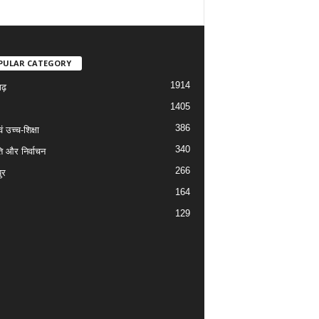
PULAR CATEGORY
1914
गढ़
1405
386
वं उच्च-शिक्षा
340
ि और निर्वाचन
266
ुर
164
129