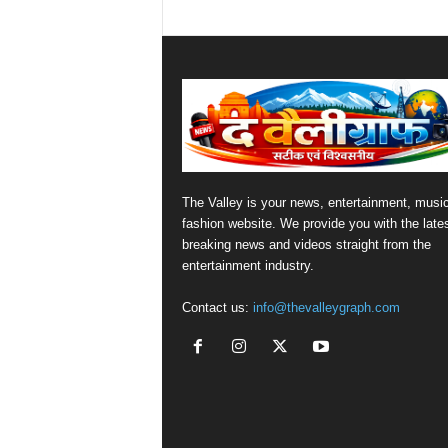
The Valley is your news, entertainment, musi
fashion website. We provide you with the late
breaking news and videos straight from the
entertainment industry.
Contact us:
info@thevalleygraph.com