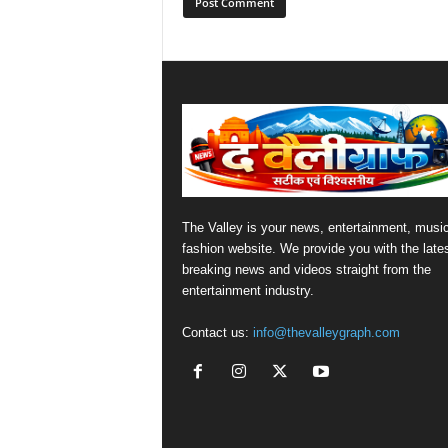
The Valley is your news, entertainment, musi
fashion website. We provide you with the late
breaking news and videos straight from the
entertainment industry.
Contact us:
info@thevalleygraph.com