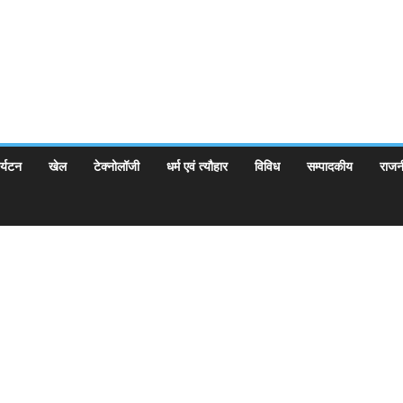
र्यटन
खेल
टेक्नोलॉजी
धर्म एवं त्यौहार
विविध
सम्पादकीय
राजन