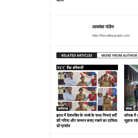
आकांक्षा पांडेय
http://thevalleygraph.com
RELATED ARTICLES
MORE FROM AUTHOR
छत्तीसगढ़
कोरबा
हृदय में देशभक्ति के जज्बे के साथ निभाएं वर्दी
कोरबा मे
की गरिमा और सम्मान बनाए रखने का दायित्व:
सुहाना रह
डाॅ प्रशांत