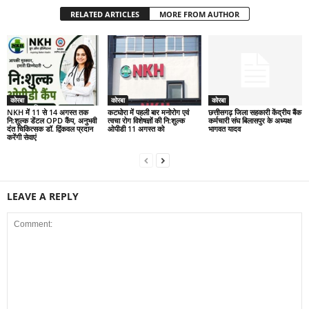
RELATED ARTICLES
MORE FROM AUTHOR
कोरबा
कोरबा
कोरबा
NKH में 11 से 14 अगस्त तक
कटघोरा में पहली बार मनोरोग एवं
छत्तीसगढ़ जिला सहकारी केंद्रीय बैंक
नि:शुल्क डेंटल OPD कैंप, अनुभवी
त्वचा रोग विशेषज्ञों की नि:शुल्क
कर्मचारी संघ बिलासपुर के अध्यक्ष
दंत चिकित्सक डॉ. द्विंकवल प्रदान
ओपीडी 11 अगस्त को
भागवत यादव
करेंगी सेवाएं
LEAVE A REPLY