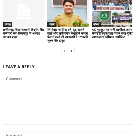
कोरबा
कोरबा
कोरबा
छत्तीसगढ़ जिला सहकारी केंद्रीय बैंक
जिम्मेदार नागरिक बनें, वृक्ष काटने
AK गुरुकुल एवं रानी लक्ष्मीबाई हायर
कर्मचारी संघ बिलासपुर के अध्यक्ष
वालों और सार्वजनिक स्थलों में कचरा
सेकेंडरी स्कूल द्वारा गांव में नशा मुक्ति
भागवत यादव
फेंकने वालों की जानकारी दें: सभापति
जागरूकता अभियान आयोजित
नूतन सिंह ठाकुर
LEAVE A REPLY