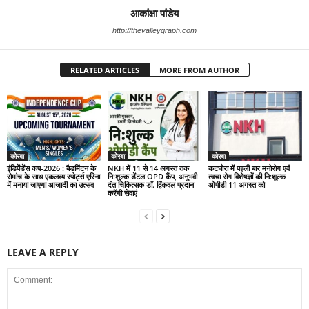
आकांक्षा पांडेय
http://thevalleygraph.com
RELATED ARTICLES
MORE FROM AUTHOR
कोरबा
कोरबा
कोरबा
इंडिपेंडेंस कप-2026 : बैडमिंटन के
NKH में 11 से 14 अगस्त तक
कटघोरा में पहली बार मनोरोग एवं
रोमांच के साथ एकलव्य स्पोर्ट्स एरिना
नि:शुल्क डेंटल OPD कैंप, अनुभवी
त्वचा रोग विशेषज्ञों की नि:शुल्क
में मनाया जाएगा आजादी का उत्सव
दंत चिकित्सक डॉ. द्विंकवल प्रदान
ओपीडी 11 अगस्त को
करेंगी सेवाएं
LEAVE A REPLY