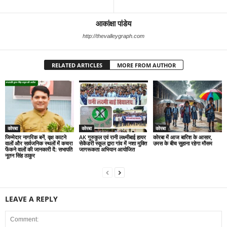
आकांक्षा पांडेय
http://thevalleygraph.com
RELATED ARTICLES
MORE FROM AUTHOR
कोरबा
कोरबा
कोरबा
जिम्मेदार नागरिक बनें, वृक्ष काटने
AK गुरुकुल एवं रानी लक्ष्मीबाई हायर
कोरबा में आज बारिश के आसार,
वालों और सार्वजनिक स्थलों में कचरा
सेकेंडरी स्कूल द्वारा गांव में नशा मुक्ति
उमस के बीच सुहाना रहेगा मौसम
फेंकने वालों की जानकारी दें: सभापति
जागरूकता अभियान आयोजित
नूतन सिंह ठाकुर
LEAVE A REPLY