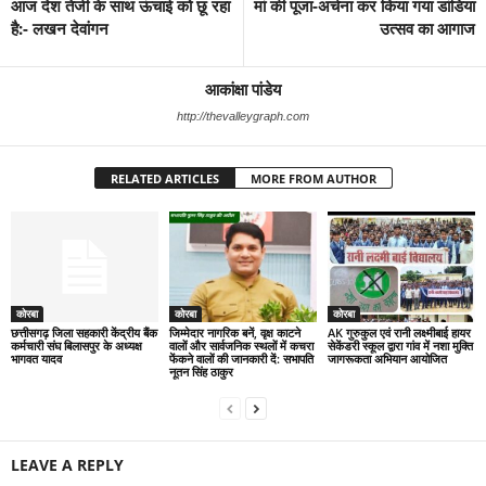
आज देश तेजी के साथ ऊंचाई को छू रहा
मां की पूजा-अर्चना कर किया गया डांडिया
है:- लखन देवांगन
उत्सव का आगाज
आकांक्षा पांडेय
http://thevalleygraph.com
RELATED ARTICLES
MORE FROM AUTHOR
कोरबा
कोरबा
कोरबा
छत्तीसगढ़ जिला सहकारी केंद्रीय बैंक
जिम्मेदार नागरिक बनें, वृक्ष काटने
AK गुरुकुल एवं रानी लक्ष्मीबाई हायर
कर्मचारी संघ बिलासपुर के अध्यक्ष
वालों और सार्वजनिक स्थलों में कचरा
सेकेंडरी स्कूल द्वारा गांव में नशा मुक्ति
भागवत यादव
फेंकने वालों की जानकारी दें: सभापति
जागरूकता अभियान आयोजित
नूतन सिंह ठाकुर
LEAVE A REPLY