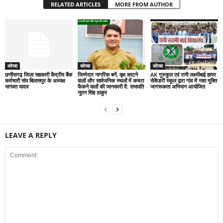
RELATED ARTICLES
MORE FROM AUTHOR
कोरबा
कोरबा
कोरबा
छत्तीसगढ़ जिला सहकारी केंद्रीय बैंक
जिम्मेदार नागरिक बनें, वृक्ष काटने
AK गुरुकुल एवं रानी लक्ष्मीबाई हायर
कर्मचारी संघ बिलासपुर के अध्यक्ष
वालों और सार्वजनिक स्थलों में कचरा
सेकेंडरी स्कूल द्वारा गांव में नशा मुक्ति
भागवत यादव
फेंकने वालों की जानकारी दें: सभापति
जागरूकता अभियान आयोजित
नूतन सिंह ठाकुर
LEAVE A REPLY