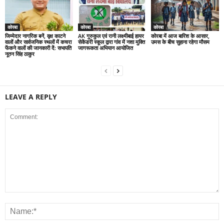
कोरबा
कोरबा
कोरबा
जिम्मेदार नागरिक बनें, वृक्ष काटने
AK गुरुकुल एवं रानी लक्ष्मीबाई हायर
कोरबा में आज बारिश के आसार,
वालों और सार्वजनिक स्थलों में कचरा
सेकेंडरी स्कूल द्वारा गांव में नशा मुक्ति
उमस के बीच सुहाना रहेगा मौसम
फेंकने वालों की जानकारी दें: सभापति
जागरूकता अभियान आयोजित
नूतन सिंह ठाकुर
LEAVE A REPLY