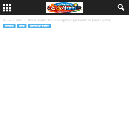
Home
कोरबा
पीठासीन अफसरों ने लिया प्रथम सैद्धांतिक व ईव्हीएम-वीवीपैट का हैंड्सआन प्रशिक्षण
छत्तीसगढ़
कोरबा
राजनीति और निर्वाचन