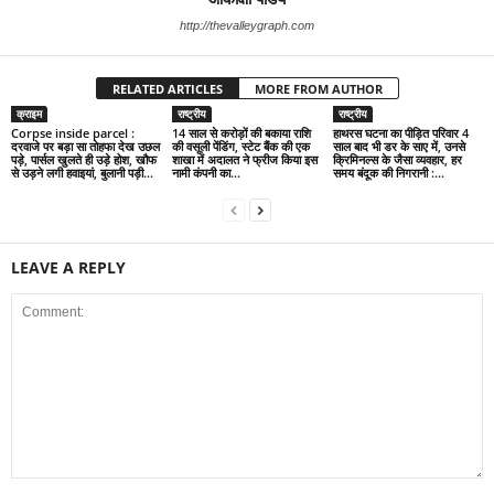
http://thevalleygraph.com
RELATED ARTICLES
MORE FROM AUTHOR
क्राइम
राष्ट्रीय
राष्ट्रीय
Corpse inside parcel :
14 साल से करोड़ों की बकाया राशि
हाथरस घटना का पीड़ित परिवार 4
दरवाजे पर बड़ा सा तोहफा देख उछल
की वसूली पेंडिंग, स्टेट बैंक की एक
साल बाद भी डर के साए में, उनसे
पड़े, पार्सल खुलते ही उड़े होश, खौफ
शाखा में अदालत ने फ्रीज किया इस
क्रिमिनल्स के जैसा व्यवहार, हर
से उड़ने लगी हवाइयां, बुलानी पड़ी...
नामी कंपनी का...
समय बंदूक की निगरानी :...
LEAVE A REPLY