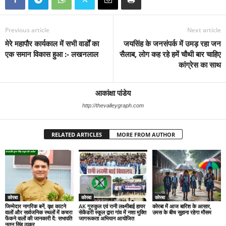
Previous article
Next article
मेरे महापौर कार्यकाल में सभी वार्डों का
जयसिंह के जनसंपर्क में उमड़ रहा जन
एक समान विकास हुआ :- लखनलाल
सैलाब, लोग कह रहे हमें चौथी बार चाहिए
कांग्रेस का साथ
आकांक्षा पांडेय
http://thevalleygraph.com
RELATED ARTICLES
MORE FROM AUTHOR
कोरबा
कोरबा
कोरबा
जिम्मेदार नागरिक बनें, वृक्ष काटने
AK गुरुकुल एवं रानी लक्ष्मीबाई हायर
कोरबा में आज बारिश के आसार,
वालों और सार्वजनिक स्थलों में कचरा
सेकेंडरी स्कूल द्वारा गांव में नशा मुक्ति
उमस के बीच सुहाना रहेगा मौसम
फेंकने वालों की जानकारी दें: सभापति
जागरूकता अभियान आयोजित
नूतन सिंह ठाकुर