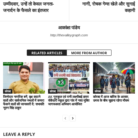
उम्मीदवार, उन्हें तो केवल जनता-
नानी, रोचक गेम्स खेले और सुनाई
जनार्दन के फैसले का इंतजार
कहानी
आकांक्षा पांडेय
http://thevalleygraph.com
RELATED ARTICLES
MORE FROM AUTHOR
कोरबा
कोरबा
कोरबा
जिम्मेदार नागरिक बनें, वृक्ष काटने
AK गुरुकुल एवं रानी लक्ष्मीबाई हायर
कोरबा में आज बारिश के आसार,
वालों और सार्वजनिक स्थलों में कचरा
सेकेंडरी स्कूल द्वारा गांव में नशा मुक्ति
उमस के बीच सुहाना रहेगा मौसम
फेंकने वालों की जानकारी दें: सभापति
जागरूकता अभियान आयोजित
नूतन सिंह ठाकुर
LEAVE A REPLY