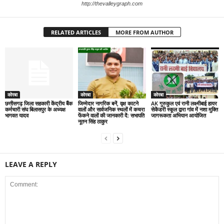
http://thevalleygraph.com
RELATED ARTICLES
MORE FROM AUTHOR
कोरबा
कोरबा
कोरबा
छत्तीसगढ़ जिला सहकारी केंद्रीय बैंक
जिम्मेदार नागरिक बनें, वृक्ष काटने
AK गुरुकुल एवं रानी लक्ष्मीबाई हायर
कर्मचारी संघ बिलासपुर के अध्यक्ष
वालों और सार्वजनिक स्थलों में कचरा
सेकेंडरी स्कूल द्वारा गांव में नशा मुक्ति
भागवत यादव
फेंकने वालों की जानकारी दें: सभापति
जागरूकता अभियान आयोजित
नूतन सिंह ठाकुर
LEAVE A REPLY