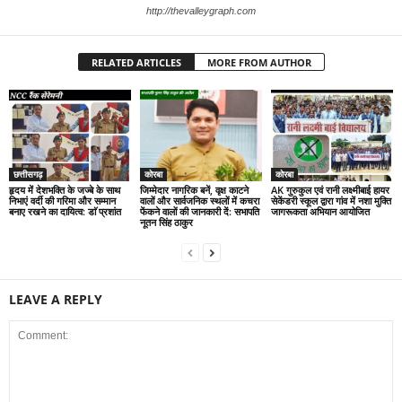
http://thevalleygraph.com
RELATED ARTICLES
MORE FROM AUTHOR
छत्तीसगढ़
कोरबा
कोरबा
हृदय में देशभक्ति के जज्बे के साथ
जिम्मेदार नागरिक बनें, वृक्ष काटने
AK गुरुकुल एवं रानी लक्ष्मीबाई हायर
निभाएं वर्दी की गरिमा और सम्मान
वालों और सार्वजनिक स्थलों में कचरा
सेकेंडरी स्कूल द्वारा गांव में नशा मुक्ति
बनाए रखने का दायित्व: डाॅ प्रशांत
फेंकने वालों की जानकारी दें: सभापति
जागरूकता अभियान आयोजित
नूतन सिंह ठाकुर
LEAVE A REPLY