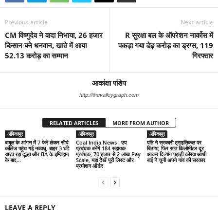
Previous article
Next article
CM विष्णुदेव ने वादा निभाया, 26 हजार
R सुरक्षा बल के ऑपरेशन नार्कोस में
किसान बने धनवान, खाते में आया
पकड़ा गया डेढ़ करोड़ का ड्रग्स, 119
52.13 करोड़ का सम्मान
गिरफ्तार
आकांक्षा पांडेय
http://thevalleygraph.com
RELATED ARTICLES
MORE FROM AUTHOR
अंबिकापुर
अंबिकापुर
अंबिकापुर
बाबुल के आंगन में 7 फेरे लेकर सीधे
Coal India News : उप
पति ने सरकारी ट्राइसिकल पर
कॉलेज पहुंच गई नववधू, बाहर 3 घंटे
प्रबंधक बनेंगे 184 सहायक
बिठाया, फिर सात किलोमीटर दूर
खड़ा रहा दूल्हा और BA के इम्तिहान
प्रबंधक, 70 हजार से 2 लाख Pay
आकर दिव्यांग पहाड़ी कोरवा आंधी
के बाद...
Scale, यहां देखें पूरी लिस्ट और
बाई ने चुनी अपने गांव की सरकार
प्रमोशन ऑर्डर
LEAVE A REPLY