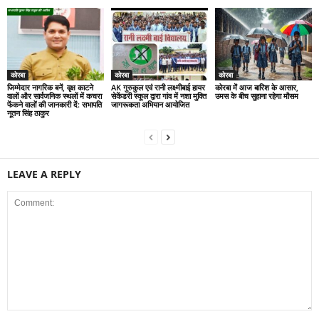
कोरबा
कोरबा
कोरबा
जिम्मेदार नागरिक बनें, वृक्ष काटने
AK गुरुकुल एवं रानी लक्ष्मीबाई हायर
कोरबा में आज बारिश के आसार,
वालों और सार्वजनिक स्थलों में कचरा
सेकेंडरी स्कूल द्वारा गांव में नशा मुक्ति
उमस के बीच सुहाना रहेगा मौसम
फेंकने वालों की जानकारी दें: सभापति
जागरूकता अभियान आयोजित
नूतन सिंह ठाकुर
LEAVE A REPLY