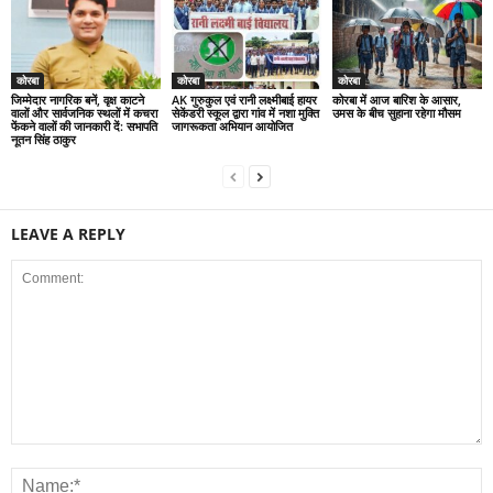
कोरबा
कोरबा
कोरबा
जिम्मेदार नागरिक बनें, वृक्ष काटने
AK गुरुकुल एवं रानी लक्ष्मीबाई हायर
कोरबा में आज बारिश के आसार,
वालों और सार्वजनिक स्थलों में कचरा
सेकेंडरी स्कूल द्वारा गांव में नशा मुक्ति
उमस के बीच सुहाना रहेगा मौसम
फेंकने वालों की जानकारी दें: सभापति
जागरूकता अभियान आयोजित
नूतन सिंह ठाकुर
LEAVE A REPLY