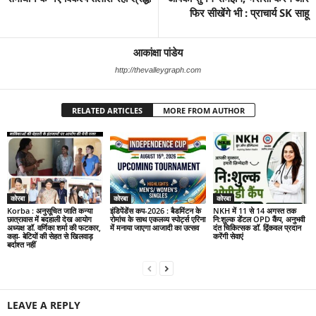
फिर सीखेंगे भी : प्राचार्य SK साहू
आकांक्षा पांडेय
http://thevalleygraph.com
RELATED ARTICLES
MORE FROM AUTHOR
कोरबा
कोरबा
कोरबा
Korba : अनुसूचित जाति कन्या
इंडिपेंडेंस कप-2026 : बैडमिंटन के
NKH में 11 से 14 अगस्त तक
छात्रावास में बदहाली देख आयोग
रोमांच के साथ एकलव्य स्पोर्ट्स एरिना
नि:शुल्क डेंटल OPD कैंप, अनुभवी
अध्यक्ष डॉ. वर्णिका शर्मा की फटकार,
में मनाया जाएगा आजादी का उत्सव
दंत चिकित्सक डॉ. द्विंकवल प्रदान
कहा- बेटियों की सेहत से खिलवाड़
करेंगी सेवाएं
बर्दाश्त नहीं
LEAVE A REPLY