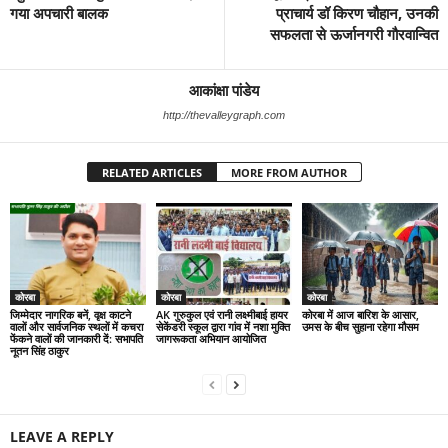
गया अपचारी बालक
प्राचार्य डॉ किरण चौहान, उनकी
सफलता से ऊर्जानगरी गौरवान्वित
आकांक्षा पांडेय
http://thevalleygraph.com
RELATED ARTICLES
MORE FROM AUTHOR
कोरबा
कोरबा
कोरबा
जिम्मेदार नागरिक बनें, वृक्ष काटने
AK गुरुकुल एवं रानी लक्ष्मीबाई हायर
कोरबा में आज बारिश के आसार,
वालों और सार्वजनिक स्थलों में कचरा
सेकेंडरी स्कूल द्वारा गांव में नशा मुक्ति
उमस के बीच सुहाना रहेगा मौसम
फेंकने वालों की जानकारी दें: सभापति
जागरूकता अभियान आयोजित
नूतन सिंह ठाकुर
LEAVE A REPLY