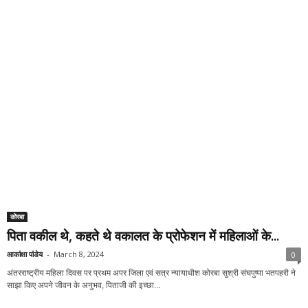
पिता वकील थे, कहते थे वकालत के प्रोफेशन में महिलाओं के...
आकांक्षा पांडेय
-
March 8, 2024
0
अंतरराष्ट्रीय महिला दिवस पर प्रथम अपर जिला एवं सत्र न्यायाधीश कोरबा सुश्री संघपुष्पा भतपहरी ने
साझा किए अपने जीवन के अनुभव, पिताजी की इच्छा...
The Valley is your news, entertainment, music fashion website. We
provide you with the latest breaking news and videos straight from the
entertainment industry.
Contact us:
info@thevalleygraph.com