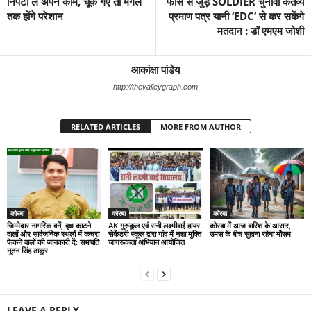
निपटा लें अपने काम, चूक गए तो मंगल
फोर्स से जुड़े SOLDIER चुनावी कर्तव्य
तक होंगे परेशान
प्रमाण पत्र यानी ‘EDC’ से कर सकेंगे
मतदान : डॉ एमएम जोशी
आकांक्षा पांडेय
http://thevalleygraph.com
RELATED ARTICLES
MORE FROM AUTHOR
कोरबा
कोरबा
कोरबा
जिम्मेदार नागरिक बनें, वृक्ष काटने
AK गुरुकुल एवं रानी लक्ष्मीबाई हायर
कोरबा में आज बारिश के आसार,
वालों और सार्वजनिक स्थलों में कचरा
सेकेंडरी स्कूल द्वारा गांव में नशा मुक्ति
उमस के बीच सुहाना रहेगा मौसम
फेंकने वालों की जानकारी दें: सभापति
जागरूकता अभियान आयोजित
नूतन सिंह ठाकुर
LEAVE A REPLY