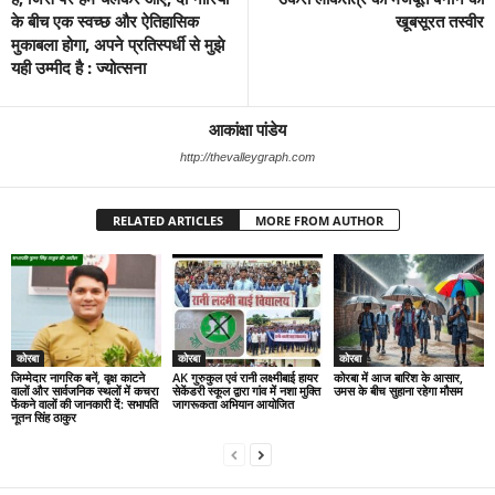
के बीच एक स्वच्छ और ऐतिहासिक
खूबसूरत तस्वीर
मुकाबला होगा, अपने प्रतिस्पर्धी से मुझे
यही उम्मीद है : ज्योत्सना
आकांक्षा पांडेय
http://thevalleygraph.com
RELATED ARTICLES
MORE FROM AUTHOR
कोरबा
कोरबा
कोरबा
जिम्मेदार नागरिक बनें, वृक्ष काटने
AK गुरुकुल एवं रानी लक्ष्मीबाई हायर
कोरबा में आज बारिश के आसार,
वालों और सार्वजनिक स्थलों में कचरा
सेकेंडरी स्कूल द्वारा गांव में नशा मुक्ति
उमस के बीच सुहाना रहेगा मौसम
फेंकने वालों की जानकारी दें: सभापति
जागरूकता अभियान आयोजित
नूतन सिंह ठाकुर