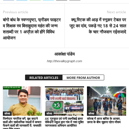
Previous article
Next article
बांगो बांध के स्वप्नदृष्टा, फ्रीडम फाइटर
क्यू स्टिक की आड़ में स्नूकर टेबल पर
व शिक्षक स्व बिसाहूदास महंत की जन्म
जुए का दांव, पकड़े गए 18 से 24 साल
शताब्दी पर 1 अप्रैल को होंगे विविध
के चार नौजवान रईसजादे
आयोजन
आकांक्षा पांडेय
http://thevalleygraph.com
RELATED ARTICLES
MORE FROM AUTHOR
कोरबा
कोरबा
कोरबा
जिम्मेदार नागरिक बनें, वृक्ष काटने
AK गुरुकुल एवं रानी लक्ष्मीबाई हायर
कोरबा में आज बारिश के आसार,
वालों और सार्वजनिक स्थलों में कचरा
सेकेंडरी स्कूल द्वारा गांव में नशा मुक्ति
उमस के बीच सुहाना रहेगा मौसम
फेंकने वालों की जानकारी दें: सभापति
जागरूकता अभियान आयोजित
नूतन सिंह ठाकुर