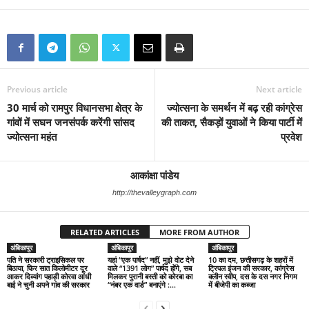
Previous article
Next article
30 मार्च को रामपुर विधानसभा क्षेत्र के
ज्योत्सना के समर्थन में बढ़ रही कांग्रेस
गांवों में सघन जनसंपर्क करेंगी सांसद
की ताकत, सैकड़ों युवाओं ने किया पार्टी में
ज्योत्सना महंत
प्रवेश
आकांक्षा पांडेय
http://thevalleygraph.com
RELATED ARTICLES
MORE FROM AUTHOR
अंबिकापुर
अंबिकापुर
अंबिकापुर
पति ने सरकारी ट्राइसिकल पर
यहां “एक पार्षद” नहीं, मुझे वोट देने
10 का दम, छत्तीसगढ़ के शहरों में
बिठाया, फिर सात किलोमीटर दूर
वाले “1391 लोग” पार्षद होंगे, सब
ट्रिपल इंजन की सरकार, कांग्रेस
आकर दिव्यांग पहाड़ी कोरवा आंधी
मिलकर पुरानी बस्ती को कोरबा का
क्लीन स्वीप, दस के दस नगर निगम
बाई ने चुनी अपने गांव की सरकार
“नंबर एक वार्ड” बनाएंगे :...
में बीजेपी का कब्जा