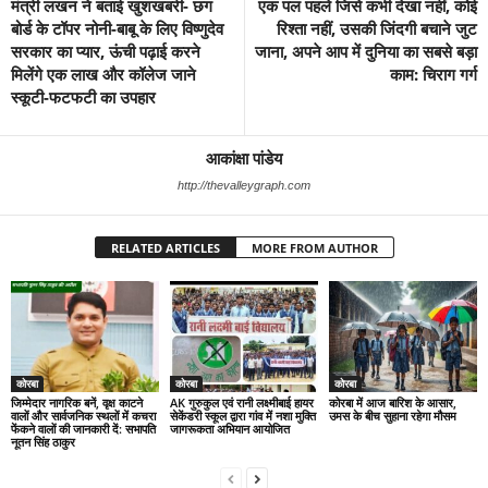
मंत्री लखन ने बताई खुशखबरी- छग
एक पल पहले जिसे कभी देखा नहीं, कोई
बोर्ड के टॉपर नोनी-बाबू के लिए विष्णुदेव
रिश्ता नहीं, उसकी जिंदगी बचाने जुट
सरकार का प्यार, ऊंची पढ़ाई करने
जाना, अपने आप में दुनिया का सबसे बड़ा
मिलेंगे एक लाख और कॉलेज जाने
काम: चिराग गर्ग
स्कूटी-फटफटी का उपहार
आकांक्षा पांडेय
http://thevalleygraph.com
RELATED ARTICLES
MORE FROM AUTHOR
कोरबा
कोरबा
कोरबा
जिम्मेदार नागरिक बनें, वृक्ष काटने
AK गुरुकुल एवं रानी लक्ष्मीबाई हायर
कोरबा में आज बारिश के आसार,
वालों और सार्वजनिक स्थलों में कचरा
सेकेंडरी स्कूल द्वारा गांव में नशा मुक्ति
उमस के बीच सुहाना रहेगा मौसम
फेंकने वालों की जानकारी दें: सभापति
जागरूकता अभियान आयोजित
नूतन सिंह ठाकुर