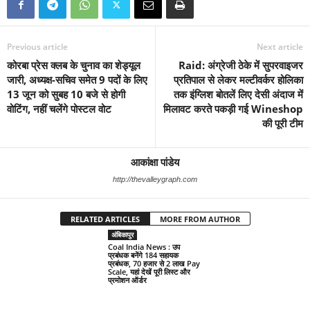
Previous article
Next article
कोरबा प्रेस क्लब के चुनाव का शेड्यूल
Raid: अंग्रेजी ठेके में सुपरवाइजर
जारी, अध्यक्ष-सचिव समेत 9 पदों के लिए
प्रतिपाल से लेकर मल्टीवर्कर होलिका
13 जून को सुबह 10 बजे से होगी
तक इंग्लिश बोतलें लिए देसी अंदाज में
वोटिंग, नहीं चलेंगे पोस्टल वोट
मिलावट करते पकड़ी गई Wineshop
की पूरी टीम
आकांक्षा पांडेय
http://thevalleygraph.com
RELATED ARTICLES
MORE FROM AUTHOR
अंबिकापुर
अंबिकापुर
अंबिकापुर
बाबुल के आंगन में 7 फेरे लेकर सीधे
Coal India News : उप
पति ने सरकारी ट्राइसिकल पर
कॉलेज पहुंच गई नववधू, बाहर 3 घंटे
प्रबंधक बनेंगे 184 सहायक
बिठाया, फिर सात किलोमीटर दूर
खड़ा रहा दूल्हा और BA के इम्तिहान
प्रबंधक, 70 हजार से 2 लाख Pay
आकर दिव्यांग पहाड़ी कोरवा आंधी
के बाद...
Scale, यहां देखें पूरी लिस्ट और
बाई ने चुनी अपने गांव की सरकार
प्रमोशन ऑर्डर