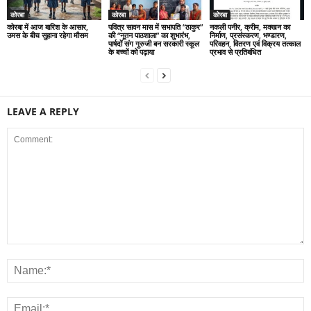
कोरबा
कोरबा
कोरबा
कोरबा में आज बारिश के आसार,
पवित्र सावन मास में सभापति “ठाकुर”
नकली पनीर, क्रीम, मक्खन का
उमस के बीच सुहाना रहेगा मौसम
की “नूतन पाठशाला” का शुभारंभ,
निर्माण, प्रसंस्करण, भण्डारण,
पार्षदों संग गुरुजी बन सरकारी स्कूल
परिवहन, वितरण एवं विक्रय तत्काल
के बच्चों को पढ़ाया
प्रभाव से प्रतिबंधित
LEAVE A REPLY