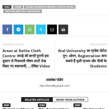
TAGS
CRIME
DOUBLE MURDER IN BIHAR'S CAPITAL PATNA
TWO KIDS BRUTALLY MURDERED
Previous article
Next article
Arson at Delite Cloth
Atal University का प्रवेश पोर्टल
Centre: कपड़े की बरसों पुरानी इस
पुनः ओपन, Registration करा
दुकान से निकलती भीषण लपटें देख
सकते हैं यूजी प्रथम और पीजी के
सिहर गए शहरवासी, …देखिए Video
Students
आकांक्षा पांडेय
http://thevalleygraph.com
RELATED ARTICLES
MORE FROM AUTHOR
क्राइम
क्राइम
क्राइम