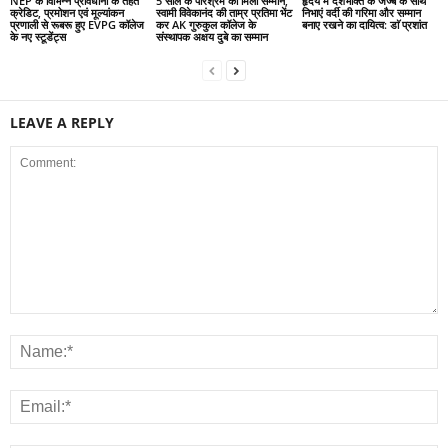
NEP के विभिन्न प्रावधानों के तहत
5 साल के परिश्रम को मिला सम्मान,
हृदय में देशभक्ति के जज्बे के साथ
क्रेडिट, प्रमोशन एवं मूल्यांकन
स्वामी विवेकानंद की ताम्र प्रतिमा भेंट
निभाएं वर्दी की गरिमा और सम्मान
प्रणाली से रूबरू हुए EVPG कॉलेज
कर AK गुरुकुल कॉलेज के
बनाए रखने का दायित्व: डाॅ प्रशांत
के नए स्टूडेंट्स
संस्थापक अक्षय दुबे का सम्मान
LEAVE A REPLY