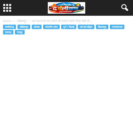
Home
अंबिकापुर
एक पेड़ मां के नाम लगाने की प्रधान मंत्री नरेंद्र मोदी की...
छत्तीसगढ़
अंबिकापुर
कोरबा
जांजगीर-चांपा
दुर्ग / भिलाई
धर्म एवं त्यौहार
बिलासपुर
राजनांदगाव
रायगढ़
रायपुर