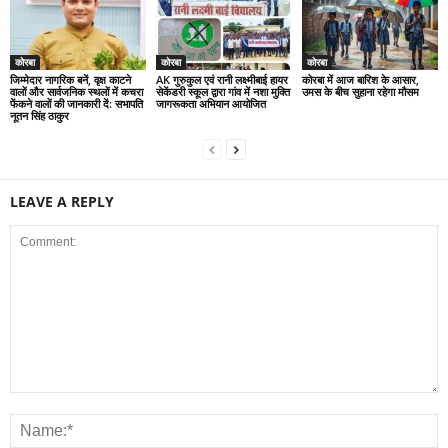
कोरबा
कोरबा
कोरबा
जिम्मेदार नागरिक बनें, वृक्ष काटने
AK गुरुकुल एवं रानी लक्ष्मीबाई हायर
कोरबा में आज बारिश के आसार,
वालों और सार्वजनिक स्थलों में कचरा
सेकेंडरी स्कूल द्वारा गांव में नशा मुक्ति
उमस के बीच सुहाना रहेगा मौसम
फेंकने वालों की जानकारी दें: सभापति
जागरूकता अभियान आयोजित
नूतन सिंह ठाकुर
LEAVE A REPLY