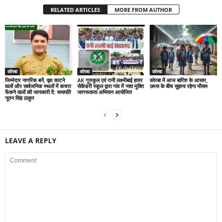
RELATED ARTICLES
MORE FROM AUTHOR
कोरबा
कोरबा
कोरबा
जिम्मेदार नागरिक बनें, वृक्ष काटने
AK गुरुकुल एवं रानी लक्ष्मीबाई हायर
कोरबा में आज बारिश के आसार,
वालों और सार्वजनिक स्थलों में कचरा
सेकेंडरी स्कूल द्वारा गांव में नशा मुक्ति
उमस के बीच सुहाना रहेगा मौसम
फेंकने वालों की जानकारी दें: सभापति
जागरूकता अभियान आयोजित
नूतन सिंह ठाकुर
LEAVE A REPLY