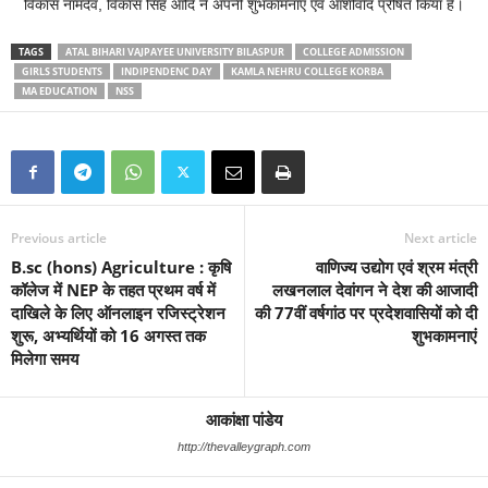
विकास नामदेव, विकास सिंह आदि ने अपनी शुभकामनाएं एवं आशीर्वाद प्रेषित किया है।
TAGS
ATAL BIHARI VAJPAYEE UNIVERSITY BILASPUR
COLLEGE ADMISSION
GIRLS STUDENTS
INDIPENDENC DAY
KAMLA NEHRU COLLEGE KORBA
MA EDUCATION
NSS
Previous article
Next article
B.sc (hons) Agriculture : कृषि
वाणिज्य उद्योग एवं श्रम मंत्री
कॉलेज में NEP के तहत प्रथम वर्ष में
लखनलाल देवांगन ने देश की आजादी
दाखिले के लिए ऑनलाइन रजिस्ट्रेशन
की 77वीं वर्षगांठ पर प्रदेशवासियों को दी
शुरू, अभ्यर्थियों को 16 अगस्त तक
शुभकामनाएं
मिलेगा समय
आकांक्षा पांडेय
http://thevalleygraph.com