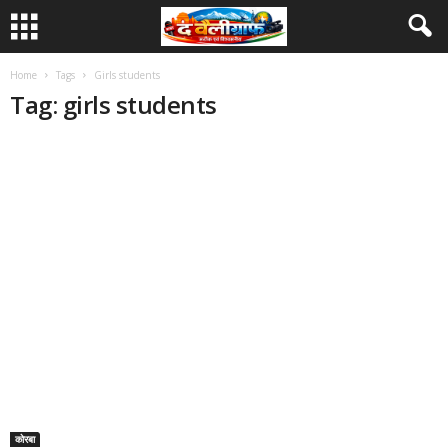
Home
Tags
Girls students
Tag: girls students
कोरबा