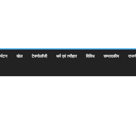
र्यटन
खेल
टेक्नोलॉजी
धर्म एवं त्यौहार
विविध
सम्पादकीय
राजन