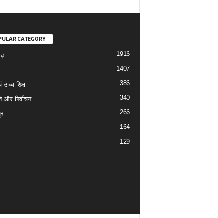
PULAR CATEGORY
1916
गढ़
1407
386
वं उच्च-शिक्षा
340
ि और निर्वाचन
266
ुर
164
129