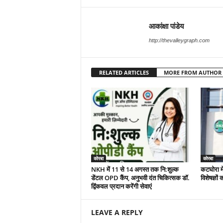
आकांक्षा पांडेय
http://thevalleygraph.com
RELATED ARTICLES
MORE FROM AUTHOR
कोरबा
कोरबा
NKH में 11 से 14 अगस्त तक नि:शुल्क
कटघोरा मे
डेंटल OPD कैंप, अनुभवी दंत चिकित्सक डॉ.
विशेषज्ञो
द्विंकवल प्रदान करेंगी सेवाएं
LEAVE A REPLY