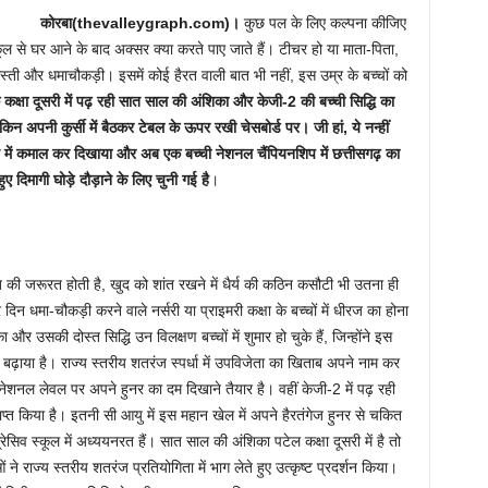
कोरबा(thevalleygraph.com)।
कुछ पल के लिए कल्पना कीजिए
्कूल से घर आने के बाद अक्सर क्या करते पाए जाते हैं। टीचर हो या माता-पिता,
्ती और धमाचौकड़ी। इसमें कोई हैरत वाली बात भी नहीं, इस उम्र के बच्चों को
क्षा दूसरी में पढ़ रही सात साल की अंशिका और केजी-2 की बच्ची सिद्धि का
न अपनी कुर्सी में बैठकर टेबल के ऊपर रखी चेसबोर्ड पर। जी हां, ये नन्हीं
े स्टेट में कमाल कर दिखाया और अब एक बच्ची नेशनल चैंपियनशिप में छत्तीसगढ़ का
ुए दिमागी घोड़े दौड़ाने के लिए चुनी गई है
।
 की जरूरत होती है, खुद को शांत रखने में धैर्य की कठिन कसौटी भी उतना ही
िन धमा-चौकड़ी करने वाले नर्सरी या प्राइमरी कक्षा के बच्चों में धीरज का होना
 उसकी दोस्त सिद्धि उन विलक्षण बच्चों में शुमार हो चुके हैं, जिन्होंने इस
ढ़ाया है। राज्य स्तरीय शतरंज स्पर्धा में उपविजेता का खिताब अपने नाम कर
नेशनल लेवल पर अपने हुनर का दम दिखाने तैयार है। वहीं केजी-2 में पढ़ रही
थान प्राप्त किया है। इतनी सी आयु में इस महान खेल में अपने हैरतंगेज हुनर से चकित
ग्रेसिव स्कूल में अध्ययनरत हैं। सात साल की अंशिका पटेल कक्षा दूसरी में है तो
 ने राज्य स्तरीय शतरंज प्रतियोगिता में भाग लेते हुए उत्कृष्ट प्रदर्शन किया।