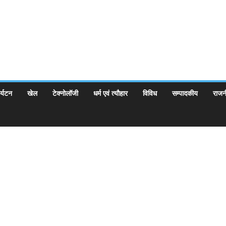
र्यटन
खेल
टेक्नोलॉजी
धर्म एवं त्यौहार
विविध
सम्पादकीय
राजन