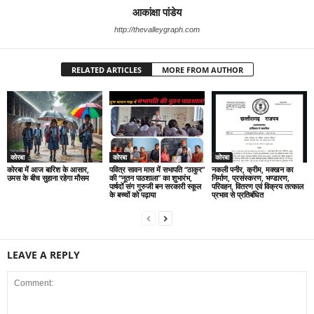
आकांक्षा पांडेय
http://thevalleygraph.com
RELATED ARTICLES
MORE FROM AUTHOR
कोरबा
कोरबा
कोरबा
कोरबा में आज बारिश के आसार,
पवित्र सावन मास में सभापति “ठाकुर”
नकली पनीर, क्रीम, मक्खन का
उमस के बीच सुहाना रहेगा मौसम
की “नूतन पाठशाला” का शुभारंभ,
निर्माण, प्रसंस्करण, भण्डारण,
पार्षदों संग गुरुजी बन सरकारी स्कूल
परिवहन, वितरण एवं विक्रय तत्काल
के बच्चों को पढ़ाया
प्रभाव से प्रतिबंधित
LEAVE A REPLY