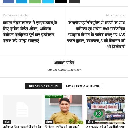
Previous article
Next article
कमला नेहरु काॅलेज में एमएसडब्ल्यू के
केन्द्रीय प्रतिनियुक्ति से वापसी के साथ
लिए प्रवेश पोर्टल ओपन, अविलंब
वाणिज्य एवं उद्योग तथा सार्वजनिक
पंजीयन प्रक्रिया पूर्ण कर एडमिशन
उपक्रम विभाग के सचिव बनाए गए IAS
प्राप्त करें छात्र-छात्राएं
रजत कुमार, बसवराजू S को विमानन की
भी जिम्मेदारी
आकांक्षा पांडेय
http://thevalleygraph.com
RELATED ARTICLES
MORE FROM AUTHOR
कोरबा
कोरबा
कोरबा
छत्तीसगढ़ जिला सहकारी केंद्रीय बैंक
जिम्मेदार नागरिक बनें, वृक्ष काटने
AK गुरुकुल एवं रानी लक्ष्मीबाई हायर