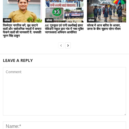
कोरबा
कोरबा
कोरबा
जिम्मेदार नागरिक बनें, वृक्ष काटने
AK गुरुकुल एवं रानी लक्ष्मीबाई हायर
कोरबा में आज बारिश के आसार,
वालों और सार्वजनिक स्थलों में कचरा
सेकेंडरी स्कूल द्वारा गांव में नशा मुक्ति
उमस के बीच सुहाना रहेगा मौसम
फेंकने वालों की जानकारी दें: सभापति
जागरूकता अभियान आयोजित
नूतन सिंह ठाकुर
LEAVE A REPLY