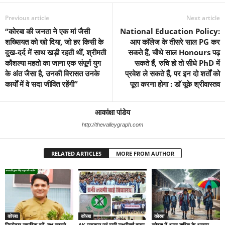
Previous article
Next article
“कोरबा की जनता ने एक मां जैसी
National Education Policy:
शख्सियत को खो दिया, जो हर किसी के
आप काॅलेज के तीसरे साल PG कर
दुख-दर्द में साथ खड़ी रहती थीं, श्रीमती
सकते हैं, चौथे साल Honours पढ़
कौशल्या महतो का जाना एक संपूर्ण युग
सकते हैं, रुचि हो तो सीधे PhD में
के अंत जैसा है, उनकी विरासत उनके
प्रवेश ले सकते हैं, पर इन दो शर्तों को
कार्यों में वे सदा जीवित रहेंगी”
पूरा करना होगा : डाॅ यूके श्रीवास्तव
आकांक्षा पांडेय
http://thevalleygraph.com
RELATED ARTICLES
MORE FROM AUTHOR
कोरबा
कोरबा
कोरबा
जिम्मेदार नागरिक बनें, वृक्ष काटने
AK गुरुकुल एवं रानी लक्ष्मीबाई हायर
कोरबा में आज बारिश के आसार,