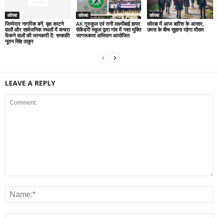
कोरबा
कोरबा
कोरबा
जिम्मेदार नागरिक बनें, वृक्ष काटने
AK गुरुकुल एवं रानी लक्ष्मीबाई हायर
कोरबा में आज बारिश के आसार,
वालों और सार्वजनिक स्थलों में कचरा
सेकेंडरी स्कूल द्वारा गांव में नशा मुक्ति
उमस के बीच सुहाना रहेगा मौसम
फेंकने वालों की जानकारी दें: सभापति
जागरूकता अभियान आयोजित
नूतन सिंह ठाकुर
LEAVE A REPLY