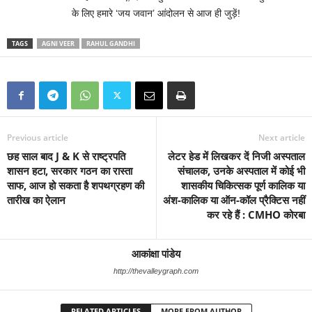
के लिए हमारे ‘जय जवान’ आंदोलन से आज ही जुड़ें!
TAGS
AGNI VEER
RAHUL GANDHI
Previous article
Next article
छह साल बाद J & K से राष्ट्रपति
लेटर हेड में लिखकर दें निजी अस्पताल
शासन हटा, सरकार गठन का रास्ता
संचालक, उनके अस्पताल में कोई भी
साफ, आज हो सकता है शपथग्रहण की
शासकीय चिकित्सक पूर्ण कालिक या
तारीख का ऐलान
अंश-कालिक या ऑन-कॉल प्रैक्टिस नहीं
कर रहे हैं : CMHO कोरबा
आकांक्षा पांडेय
http://thevalleygraph.com
RELATED ARTICLES
MORE FROM AUTHOR