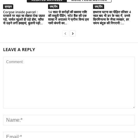
क्राइम
राष्ट्रीय
राष्ट्रीय
Corpse inside parcel :
14 साल से करोड़ों की बकाया राशि
हाथरस घटना का पीड़ित परिवार 4
दरवाजे पर बड़ा सा तोहफा देख उछल
की वसूली पेंडिंग, स्टेट बैंक की एक
साल बाद भी डर के साए में, उनसे
पड़े, पार्सल खुलते ही उड़े होश, खौफ
शाखा में अदालत ने फ्रीज किया इस
क्रिमिनल्स के जैसा व्यवहार, हर
से उड़ने लगी हवाइयां, बुलानी पड़ी...
नामी कंपनी का...
समय बंदूक की निगरानी :...
LEAVE A REPLY