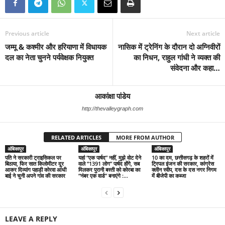
Previous article
Next article
जम्मू & कश्मीर और हरियाणा में विधायक
नासिक में ट्रेनिंग के दौरान दो अग्निवीरों
दल का नेता चुनने पर्यवेक्षक नियुक्त
का निधन, राहुल गांधी ने व्यक्त की
संवेदना और कहा…
आकांक्षा पांडेय
http://thevalleygraph.com
RELATED ARTICLES
MORE FROM AUTHOR
अंबिकापुर
अंबिकापुर
अंबिकापुर
पति ने सरकारी ट्राइसिकल पर
यहां “एक पार्षद” नहीं, मुझे वोट देने
10 का दम, छत्तीसगढ़ के शहरों में
बिठाया, फिर सात किलोमीटर दूर
वाले “1391 लोग” पार्षद होंगे, सब
ट्रिपल इंजन की सरकार, कांग्रेस
आकर दिव्यांग पहाड़ी कोरवा आंधी
मिलकर पुरानी बस्ती को कोरबा का
क्लीन स्वीप, दस के दस नगर निगम
बाई ने चुनी अपने गांव की सरकार
“नंबर एक वार्ड” बनाएंगे :...
में बीजेपी का कब्जा
LEAVE A REPLY