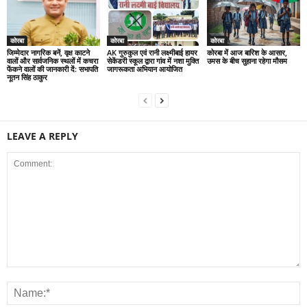
कोरबा
कोरबा
कोरबा
जिम्मेदार नागरिक बनें, वृक्ष काटने
AK गुरुकुल एवं रानी लक्ष्मीबाई हायर
कोरबा में आज बारिश के आसार,
वालों और सार्वजनिक स्थलों में कचरा
सेकेंडरी स्कूल द्वारा गांव में नशा मुक्ति
उमस के बीच सुहाना रहेगा मौसम
फेंकने वालों की जानकारी दें: सभापति
जागरूकता अभियान आयोजित
नूतन सिंह ठाकुर
LEAVE A REPLY