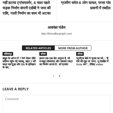
नहीं हटाया ट्रांसफार्मर, 4 साल पहले
ग्रामीण समेत 6 लोग घायल, परसा गांव
सड़क निर्माण कंपनी एडीबी ने जमा की
छावनी में तब्दील
राशि, नाली निर्माण का काम भी अटका
आकांक्षा पांडेय
http://thevalleygraph.com
RELATED ARTICLES
MORE FROM AUTHOR
अंबिकापुर
कोरबा
कोरबा
बाबुल के आंगन में 7 फेरे लेकर सीधे
हमारा एक-एक वोट अमूल्य है, जो
स्टूडेंट्स बोले ये चुनाव का पर्व….”है
कॉलेज पहुंच गई नववधू, बाहर 3 घंटे
मजबूत लोकतंत्र और सशक्त राष्ट्र
देश की तुझ पर नजर, तू देशहित में
खड़ा रहा दूल्हा और BA के इम्तिहान
का निर्माण करता है : डाॅ प्रशांत
Vote कर”…देखिए video
के बाद...
LEAVE A REPLY