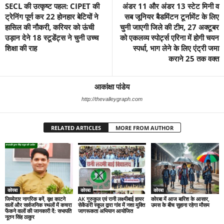
SECL की उत्कृष्ट पहल: CIPET की
अंडर 11 और अंडर 13 स्टेट मिनी व
ट्रेनिंग पूर्ण कर 22 होनहार बेटियों ने
सब जूनियर बैडमिंटन टूर्नामेंट के लिए
हासिल की नौकरी, करियर को ऊंची
चुनी जाएगी जिले की टीम, 27 अक्टूबर
उड़ान देने 18 स्टूडेंट्स ने चुनी उच्च
को एकलव्य स्पोर्ट्स एरिना में होगी चयन
शिक्षा की राह
स्पर्धा, भाग लेने के लिए एंट्री जमा
कराने 25 तक वक्त
आकांक्षा पांडेय
http://thevalleygraph.com
RELATED ARTICLES
MORE FROM AUTHOR
कोरबा
कोरबा
कोरबा
जिम्मेदार नागरिक बनें, वृक्ष काटने
AK गुरुकुल एवं रानी लक्ष्मीबाई हायर
कोरबा में आज बारिश के आसार,
वालों और सार्वजनिक स्थलों में कचरा
सेकेंडरी स्कूल द्वारा गांव में नशा मुक्ति
उमस के बीच सुहाना रहेगा मौसम
फेंकने वालों की जानकारी दें: सभापति
जागरूकता अभियान आयोजित
नूतन सिंह ठाकुर